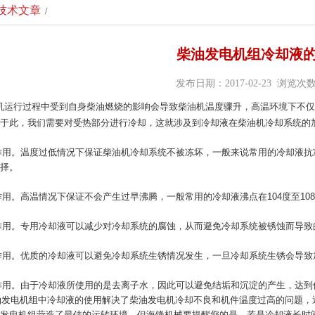
技术文章
/
柴油发电机组冷却液
发布日期：2017-02-23 浏览次数
机
运行过程中受到自身柴油燃烧的影响会导致柴油机温度骤升，高温环境下不仅
于此，我们需要对受热部分进行冷却，这就涉及到冷却液在柴油机冷却系统的
。温度过低情况下保证柴油机冷却系统不被冻坏，一般来说常用的冷却液抗冻
择。
。高温情况下保证不会产生过早沸腾，一般常用的冷却液沸点在104度至10
用。专用冷却液可以减少对冷却系统的腐蚀，从而避免冷却系统被锈蚀而导致
ww.jsxgqy.com
用。优质的冷却液可以避免冷却系统生锈情况发生，一旦冷却系统生锈会导致
用。由于冷却液所使用的是去离子水，因此可以避免结垢和沉淀的产生，达到
油发电机组
中冷却液的使用解决了柴油发电机冷却不良和机件温度过高的问题，
发电机组营造了最佳的运转环境。但海锋机械要提醒您的是，若是冷却液长时