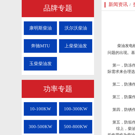
新闻资讯
/
品牌专题
康明斯柴油
沃尔沃柴油
奔驰MTU
上柴柴油发
柴油发电
问题的出现。基
玉柴柴油发
第一，防冻作用
际需求来合理选
第二，防沸作用
功率专题
第三，防腐作
copyright by:w
10-100KW
100-300KW
第四，防锈作
第五，防垢作
300-500KW
500-800KW
综上，
柴
垢作用也为柴油