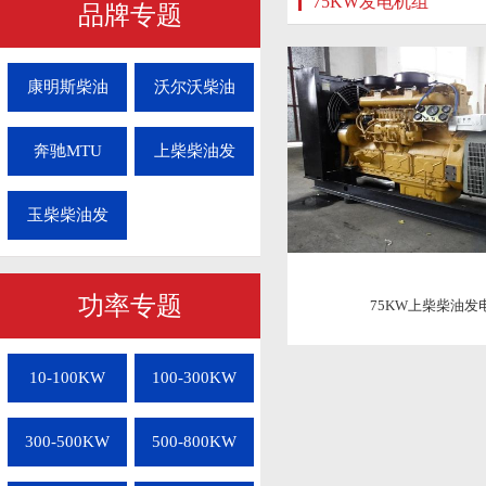
75KW发电机组
品牌专题
康明斯柴油
沃尔沃柴油
奔驰MTU
上柴柴油发
玉柴柴油发
功率专题
75KW上柴柴油发
10-100KW
100-300KW
300-500KW
500-800KW